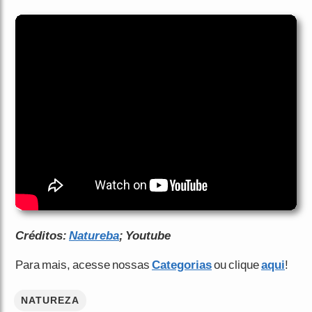
Créditos:
Natureba
; Youtube
Para mais, acesse nossas
Categorias
ou clique
aqui
!
NATUREZA