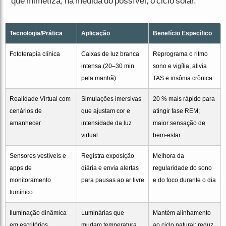
que mimetiza, na medida do possível, o ciclo solar.
Tecnologia/Prática
Aplicação
Benefício Específico
Fototerapia clínica
Caixas de luz branca
Reprograma o ritmo
intensa (20–30 min
sono e vigília; alivia
pela manhã)
TAS e insônia crônica
Realidade Virtual com
Simulações imersivas
20 % mais rápido para
cenários de
que ajustam cor e
atingir fase REM;
amanhecer
intensidade da luz
maior sensação de
virtual
bem-estar
Sensores vestíveis e
Registra exposição
Melhora da
apps de
diária e envia alertas
regularidade do sono
monitoramento
para pausas ao ar livre
e do foco durante o dia
lumínico
Iluminação dinâmica
Luminárias que
Mantém alinhamento
em escritórios
mudam temperatura
ao ciclo natural; reduz