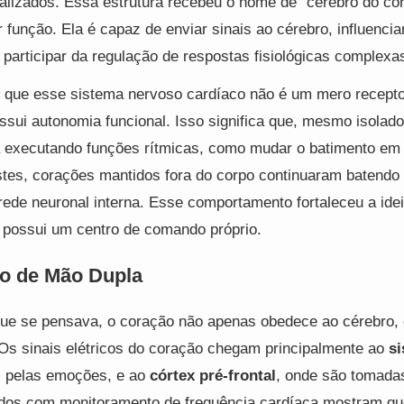
alizados. Essa estrutura recebeu o nome de “cérebro do co
 função. Ela é capaz de enviar sinais ao cérebro, influenci
 participar da regulação de respostas fisiológicas complexa
 que esse sistema nervoso cardíaco não é um mero recepto
ossui autonomia funcional. Isso significa que, mesmo isolado
a executando funções rítmicas, como mudar o batimento em
tes, corações mantidos fora do corpo continuaram batendo
rede neuronal interna. Esse comportamento fortaleceu a ide
, possui um centro de comando próprio.
o de Mão Dupla
 que se pensava, o coração não apenas obedece ao cérebro
 Os sinais elétricos do coração chegam principalmente ao
si
l pelas emoções, e ao
córtex pré-frontal
, onde são tomada
dos com monitoramento de frequência cardíaca mostram qu