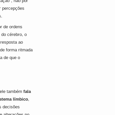
ração”, não por
ar percepções
s.
r de ordens
 do cérebro, o
 resposta ao
 de forma ritmada
ia de que o
, ele também
fala
stema límbico
,
s decisões
e alterações no