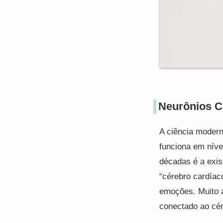
Neurônios C
A ciência moder
funciona em níve
décadas é a exis
“cérebro cardíac
emoções. Muito a
conectado ao cé