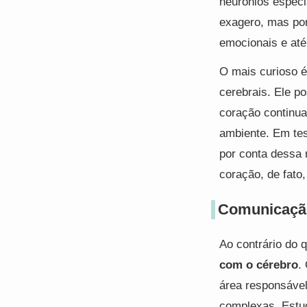
neurônios especi
exagero, mas por
emocionais e até
O mais curioso é
cerebrais. Ele p
coração continu
ambiente. Em tes
por conta dessa 
coração, de fato
Comunicaçã
Ao contrário do
com o cérebro
.
área responsáve
complexas. Estu