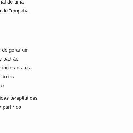
onal de uma
m de “empatia
s de gerar um
e padrão
mônios e até a
adrões
to.
cas terapêuticas
 partir do