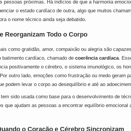
as pessoas próximas. Há indícios de que a harmonia emoci
uenciar o estado cardíaco de outra, algo que muitos chama
ora o nome técnico ainda seja debatido.
e Reorganizam Todo o Corpo
ais como gratidão, amor, compaixão ou alegria são capaze
no batimento cardíaco, chamado de
coerência cardíaca
. Ess
ncia positivamente o cérebro, o sistema imunológico, os hor
. Por outro lado, emoções como frustração ou medo geram p
e podem levar o corpo ao desequilíbrio e até ao adoecimen
tem sido usada como base para o desenvolvimento de técni
es que ajudam as pessoas a encontrar equilíbrio emocional a
Quando o Coração e Cérebro Sincronizam