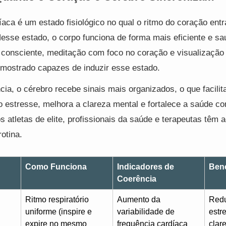
íaca é um estado fisiológico no qual o ritmo do coração en
esse estado, o corpo funciona de forma mais eficiente e sa
 consciente, meditação com foco no coração e visualizaçã
 mostrado capazes de induzir esse estado.
cia, o cérebro recebe sinais mais organizados, o que facili
o estresse, melhora a clareza mental e fortalece a saúde 
s atletas de elite, profissionais da saúde e terapeutas têm
otina.
Como Funciona
Indicadores de
Bene
Coerência
Ritmo respiratório
Aumento da
Redu
uniforme (inspire e
variabilidade de
estr
expire no mesmo
frequência cardíaca
clar