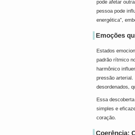
pode afetar outr
pessoa pode infl
energética”, emb
Emoções qu
Estados emocion
padrão rítmico 
harmônico influe
pressão arterial
desordenados, qu
Essa descoberta 
simples e eficaz
coração.
Coerência: 