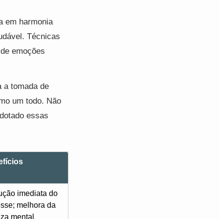
tra em harmonia
udável. Técnicas
o de emoções
ta a tomada de
como um todo. Não
 adotado essas
fícios
ção imediata do
esse; melhora da
eza mental