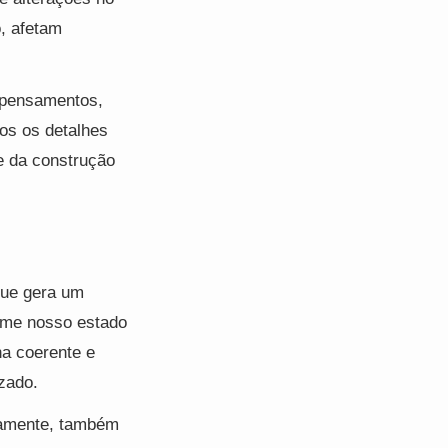
, afetam
r pensamentos,
os os detalhes
e da construção
que gera um
rme nosso estado
na coerente e
zado.
samente, também