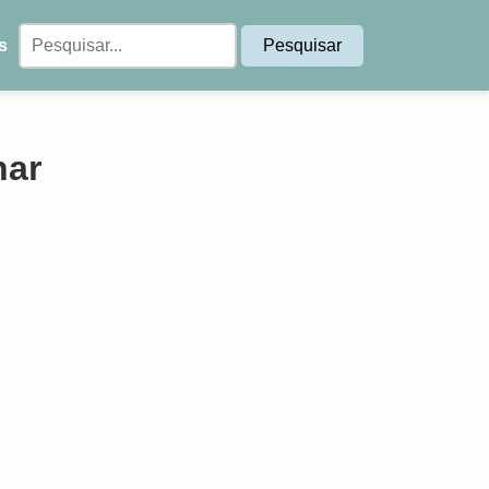
s
nar