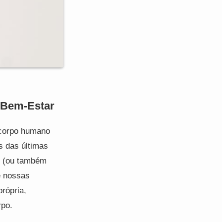
 Bem-Estar
 corpo humano
s das últimas
o (ou também
e nossas
rópria,
rpo.