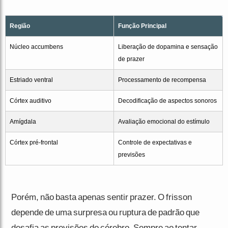
Região
Função Principal
Núcleo accumbens
Liberação de dopamina e sensação
de prazer
Estriado ventral
Processamento de recompensa
Córtex auditivo
Decodificação de aspectos sonoros
Amígdala
Avaliação emocional do estímulo
Córtex pré-frontal
Controle de expectativas e
previsões
Porém, não basta apenas sentir prazer. O frisson
depende de uma surpresa ou ruptura de padrão que
desafia as previsões do cérebro. Sempre ao tentar